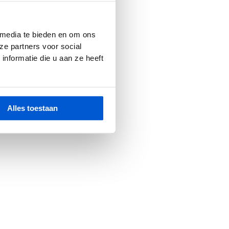
r console
for more information).
 media te bieden en om ons
ze partners voor social
nformatie die u aan ze heeft
Alles toestaan