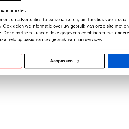
 van cookies
exception has occurred while loading
www.cars24.nl
(see the
browse
ent en advertenties te personaliseren, om functies voor social
. Ook delen we informatie over uw gebruik van onze site met on
e. Deze partners kunnen deze gegevens combineren met andere i
erzameld op basis van uw gebruik van hun services.
Aanpassen