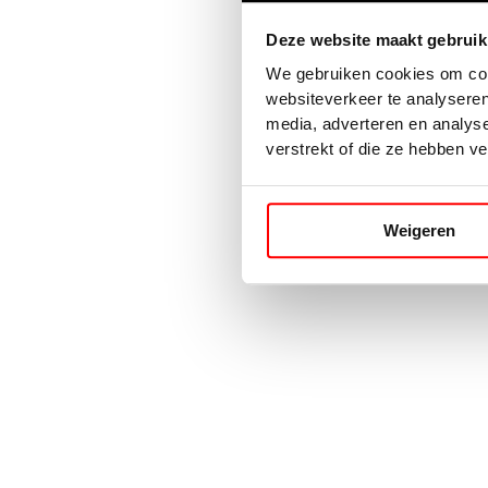
Deze website maakt gebruik
Application error: a
client
-side 
We gebruiken cookies om cont
websiteverkeer te analyseren
media, adverteren en analys
verstrekt of die ze hebben v
Weigeren