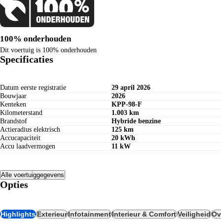
100% onderhouden
Dit voertuig is 100% onderhouden
Specificaties
Datum eerste registratie
29 april 2026
Bouwjaar
2026
Kenteken
KPP-98-F
Kilometerstand
1.003 km
Brandstof
Hybride benzine
Actieradius elektrisch
125 km
Accucapaciteit
20 kWh
Accu laadvermogen
11 kW
Alle voertuiggegevens
Opties
Highlights
Exterieur
Infotainment
Interieur & Comfort
Veiligheid
Ov