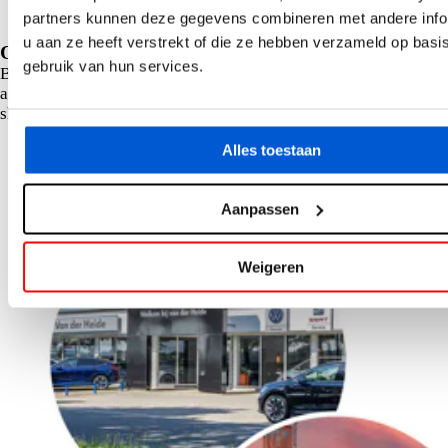
directions_car
partners kunnen deze gegevens combineren met andere info
Onderhoudshistorie bekend
u aan ze heeft verstrekt of die ze hebben verzameld op basi
Ons verkoopteam staat voor je klaar!
gebruik van hun services.
Bel, chat of whatsapp met één van onze verkopers en maak een
afspraak. Onze verkoopadviseurs ontvangen je graag in onze
showroom in Emmeloord.
Alles toestaan
Aanpassen
Weigeren