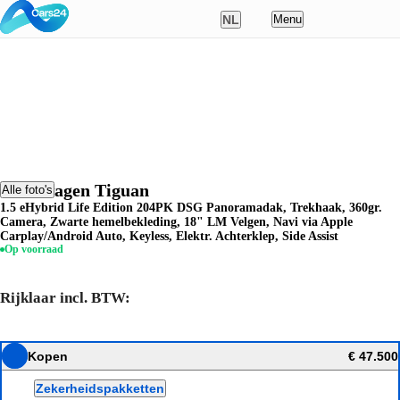
NL
Menu
Nederlands
English
Deutsch
Français
Volkswagen Tiguan
Alle foto's
1.5 eHybrid Life Edition 204PK DSG Panoramadak, Trekhaak, 360gr.
Polski
Camera, Zwarte hemelbekleding, 18" LM Velgen, Navi via Apple
Carplay/Android Auto, Keyless, Elektr. Achterklep, Side Assist
Op voorraad
Rijklaar incl. BTW:
Kopen
€ 47.500
Zekerheidspakketten