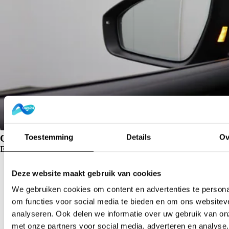
Toestemming
Details
Ov
Onderhoudshistorie
Er zijn geen downloads beschikbaar voor dit voertuig.
workspace_premium
Altijd incl. 12 maanden garantie
Deze website maakt gebruik van cookies
check
We gebruiken cookies om content en advertenties te persona
Vakmanschap sinds 1921
om functies voor social media te bieden en om ons websitev
euro
analyseren. Ook delen we informatie over uw gebruik van on
dodehoek detectie
Gratis geleverd in heel NL
met onze partners voor social media, adverteren en analyse