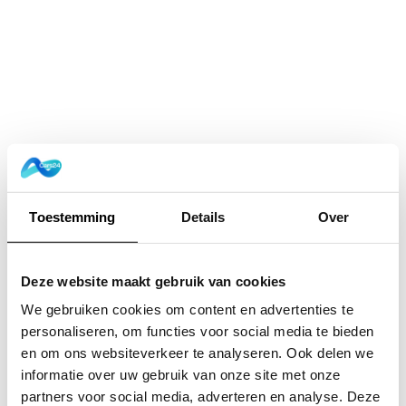
Toestemming
Details
Over
Deze website maakt gebruik van cookies
We gebruiken cookies om content en advertenties te
personaliseren, om functies voor social media te bieden
en om ons websiteverkeer te analyseren. Ook delen we
informatie over uw gebruik van onze site met onze
Application error: a
client
-side exception has occurred while
partners voor social media, adverteren en analyse. Deze
loading
www.cars24.nl
(see the
browser console
for more