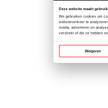
Deze website maakt gebruik
Application error: a
client
-side 
We gebruiken cookies om cont
websiteverkeer te analyseren
media, adverteren en analys
verstrekt of die ze hebben v
Weigeren