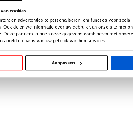
 van cookies
exception has occurred while loading
www.cars24.nl
(see the
browse
ent en advertenties te personaliseren, om functies voor social
. Ook delen we informatie over uw gebruik van onze site met on
e. Deze partners kunnen deze gegevens combineren met andere i
erzameld op basis van uw gebruik van hun services.
Aanpassen