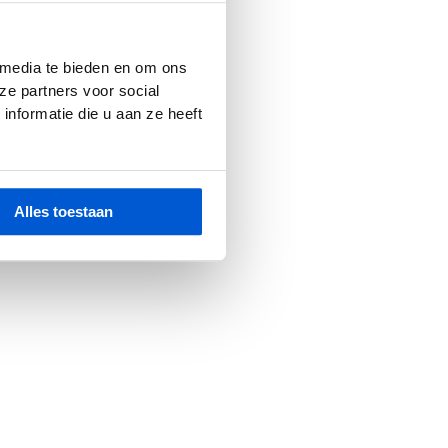
r console
for more information).
 media te bieden en om ons
ze partners voor social
nformatie die u aan ze heeft
Alles toestaan