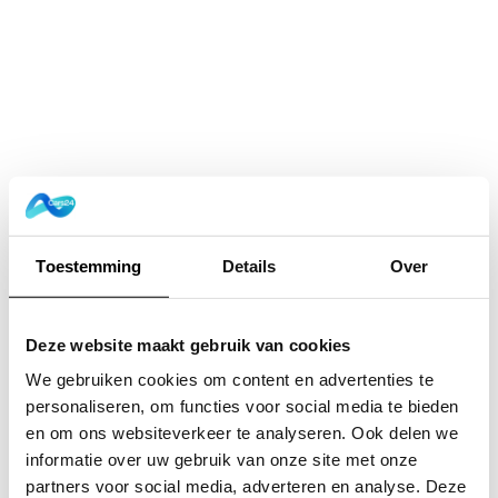
Toestemming
Details
Over
Deze website maakt gebruik van cookies
We gebruiken cookies om content en advertenties te
personaliseren, om functies voor social media te bieden
en om ons websiteverkeer te analyseren. Ook delen we
informatie over uw gebruik van onze site met onze
Application error: a
client
-side exception has occurred while
partners voor social media, adverteren en analyse. Deze
loading
www.cars24.nl
(see the
browser console
for more