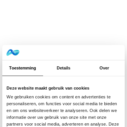
Toestemming
Details
Over
Deze website maakt gebruik van cookies
We gebruiken cookies om content en advertenties te
personaliseren, om functies voor social media te bieden
en om ons websiteverkeer te analyseren. Ook delen we
informatie over uw gebruik van onze site met onze
Application error: a
client
-side exception has occurred while
partners voor social media, adverteren en analyse. Deze
loading
www.cars24.nl
(see the
browser console
for more