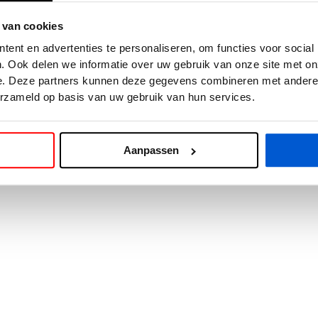
 van cookies
exception has occurred while loading
www.cars24.nl
(see the
browse
ent en advertenties te personaliseren, om functies voor social
. Ook delen we informatie over uw gebruik van onze site met on
e. Deze partners kunnen deze gegevens combineren met andere i
erzameld op basis van uw gebruik van hun services.
Aanpassen