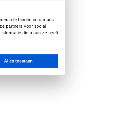
r console
for more information).
 media te bieden en om ons
ze partners voor social
nformatie die u aan ze heeft
Alles toestaan