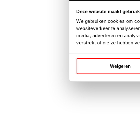
Deze website maakt gebruik
Application error: a
client
-side 
We gebruiken cookies om cont
websiteverkeer te analyseren
media, adverteren en analys
verstrekt of die ze hebben v
Weigeren