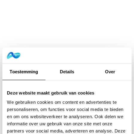
Toestemming
Details
Over
Deze website maakt gebruik van cookies
We gebruiken cookies om content en advertenties te
personaliseren, om functies voor social media te bieden
en om ons websiteverkeer te analyseren. Ook delen we
informatie over uw gebruik van onze site met onze
Application error: a
client
-side exception has occurred while
partners voor social media, adverteren en analyse. Deze
loading
www.cars24.nl
(see the
browser console
for more