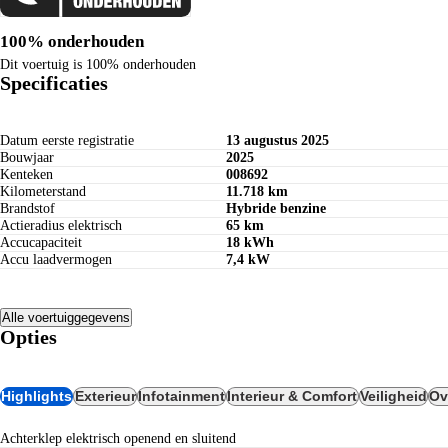
100% onderhouden
Dit voertuig is 100% onderhouden
Specificaties
Datum eerste registratie
13 augustus 2025
Bouwjaar
2025
Kenteken
008692
Kilometerstand
11.718 km
Brandstof
Hybride benzine
Actieradius elektrisch
65 km
Accucapaciteit
18 kWh
Accu laadvermogen
7,4 kW
Alle voertuiggegevens
Opties
Highlights
Exterieur
Infotainment
Interieur & Comfort
Veiligheid
Ov
Achterklep elektrisch openend en sluitend