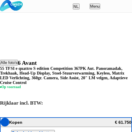
NL
Menu
Nederlands
English
Deutsch
Français
Audi A6 Avant
Alle foto's
55 TFSI e quattro S edition Competition 367PK Aut. Panoramadak,
Polski
Trekhaak, Head-Up Display, Stoel-Stuurverwarming, Keyless, Matrix
LED Verlichting, 360gr. Camera, Side Assist, 20" LM velgen, Adaptieve
Cruise Control
Op voorraad
Rijklaar incl. BTW:
Kopen
€ 61.750