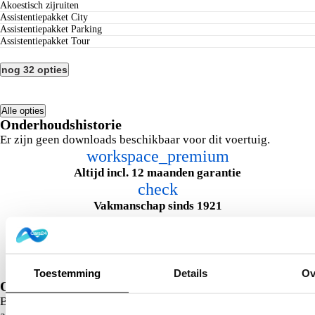
Akoestisch zijruiten
Assistentiepakket City
Assistentiepakket Parking
Assistentiepakket Tour
nog 32 opties
Alle opties
Onderhoudshistorie
Er zijn geen downloads beschikbaar voor dit voertuig.
workspace_premium
Altijd incl. 12 maanden garantie
check
Vakmanschap sinds 1921
euro
Gratis geleverd in heel NL
directions_car
Onderhoudshistorie bekend
Toestemming
Details
Ov
Ons verkoopteam staat voor je klaar!
Bel, chat of whatsapp met één van onze verkopers en maak een