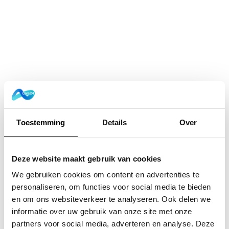
Toestemming
Details
Over
Deze website maakt gebruik van cookies
We gebruiken cookies om content en advertenties te
personaliseren, om functies voor social media te bieden
en om ons websiteverkeer te analyseren. Ook delen we
informatie over uw gebruik van onze site met onze
Application error: a
client
-side exception has occurred while
partners voor social media, adverteren en analyse. Deze
loading
www.cars24.nl
(see the
browser console
for more