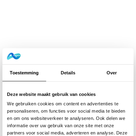
Toestemming
Details
Over
Deze website maakt gebruik van cookies
We gebruiken cookies om content en advertenties te
personaliseren, om functies voor social media te bieden
en om ons websiteverkeer te analyseren. Ook delen we
informatie over uw gebruik van onze site met onze
Application error: a
client
-side exception has occurred while
partners voor social media, adverteren en analyse. Deze
loading
www.cars24.nl
(see the
browser console
for more