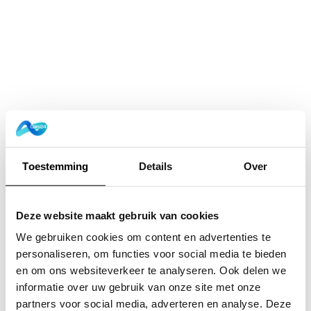
Toestemming
Details
Over
Deze website maakt gebruik van cookies
We gebruiken cookies om content en advertenties te
personaliseren, om functies voor social media te bieden
en om ons websiteverkeer te analyseren. Ook delen we
informatie over uw gebruik van onze site met onze
Application error: a
client
-side exception has occurred while
partners voor social media, adverteren en analyse. Deze
loading
www.cars24.nl
(see the
browser console
for more